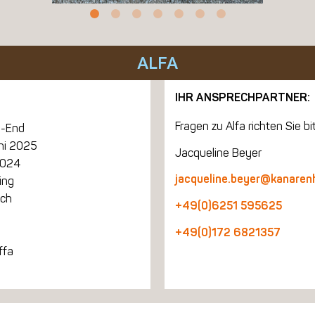
ALFA
IHR ANSPRECHPARTNER:
Fragen zu Alfa richten Sie bi
-End
uni 2025
Jacqueline Beyer
2024
jacqueline.beyer@kanaren
ing
ich
+49(0)6251 595625
+49(0)172 6821357
ffa