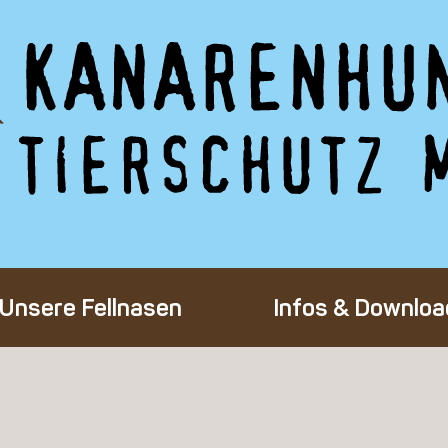
Unsere Fellnasen
Infos & Downloa
Alle Hunde
Adoption eines 
Happy End
Flug-Patenscha