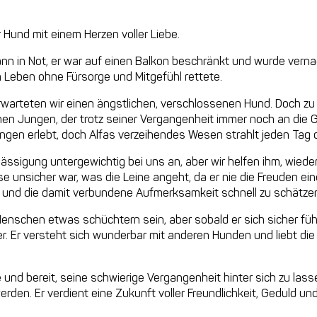
 Hund mit einem Herzen voller Liebe.
n in Not, er war auf einen Balkon beschränkt und wurde vernac
em Leben ohne Fürsorge und Mitgefühl rettete.
erwarteten wir einen ängstlichen, verschlossenen Hund. Doch z
chen Jungen, der trotz seiner Vergangenheit immer noch an die 
ngen erlebt, doch Alfas verzeihendes Wesen strahlt jeden Tag 
ässigung untergewichtig bei uns an, aber wir helfen ihm, wied
e unsicher war, was die Leine angeht, da er nie die Freuden ei
e und die damit verbundene Aufmerksamkeit schnell zu schätzen
nschen etwas schüchtern sein, aber sobald er sich sicher fühlt
ter. Er versteht sich wunderbar mit anderen Hunden und liebt die 
ge und bereit, seine schwierige Vergangenheit hinter sich zu la
werden. Er verdient eine Zukunft voller Freundlichkeit, Geduld u