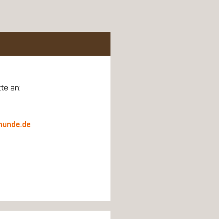
tte an:
hunde.de