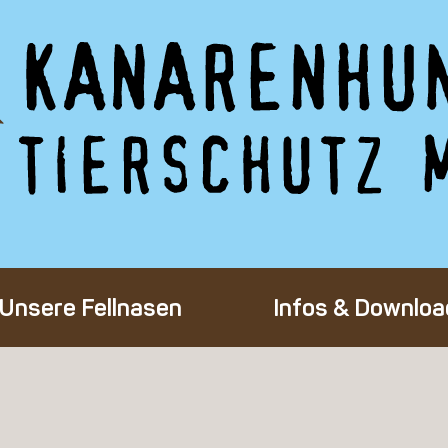
Unsere Fellnasen
Infos & Downloa
Alle Hunde
Adoption eines 
Happy End
Flug-Patenscha