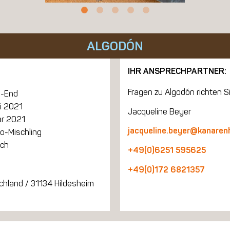
ALGODÓN
IHR ANSPRECHPARTNER:
Fragen zu Algodón richten Si
-End
i 2021
Jacqueline Beyer
ar 2021
jacqueline.beyer@kanaren
o-Mischling
ich
+49(0)6251 595625
+49(0)172 6821357
chland / 31134 Hildesheim