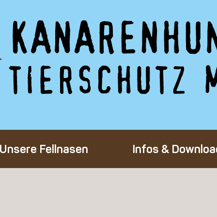
Unsere Fellnasen
Infos & Downloa
Alle Hunde
Adoption eines 
Happy End
Flug-Patenscha