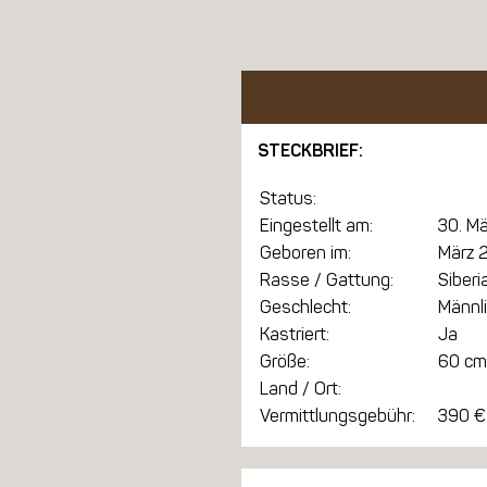
STECKBRIEF:
Status:
Eingestellt am:
30. M
Geboren im:
März 
Rasse / Gattung:
Siber
Geschlecht:
Männl
Kastriert:
Ja
Größe:
60 cm
Land / Ort:
Vermittlungsgebühr:
390 €