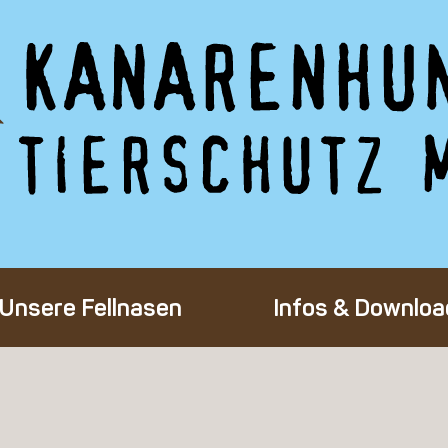
Unsere Fellnasen
Infos & Downloa
Alle Hunde
Adoption eines 
Happy End
Flug-Patenscha