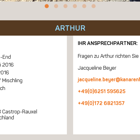
ARTHUR
IHR ANSPRECHPARTNER:
Fragen zu Arthur richten Sie 
-End
li 2016
Jacqueline Beyer
2016
jacqueline.beyer@kanaren
 Mischling
ich
+49(0)6251 595625
+49(0)172 6821357
 Castrop-Rauxel
chland