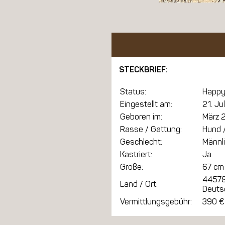
STECKBRIEF:
Status:
Happy
Eingestellt am:
21. Ju
Geboren im:
März 
Rasse / Gattung:
Hund /
Geschlecht:
Männl
Kastriert:
Ja
Größe:
67 cm
44578
Land / Ort:
Deuts
Vermittlungsgebühr:
390 €