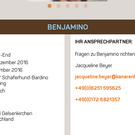
BENJAMINO
IHR ANSPRECHPARTNER:
Fragen zu Benjamino richten 
-End
ezember 2016
Jacqueline Beyer
mber 2016
jacqueline.beyer@kanaren
/ Schäferhund-Bardino
ing
+49(0)6251 595625
ich
+49(0)172 6821357
 Gelsenkirchen
chland