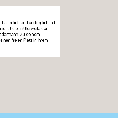
sehr lieb und verträglich mit
o ist die mittlerweile der
r jedermann. Zu seinem
inen freien Platz in ihrem