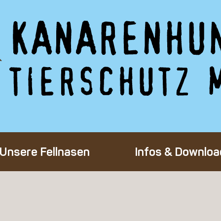
Unsere Fellnasen
Infos & Downloa
Alle Hunde
Adoption eines 
Happy End
Flug-Patenscha