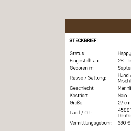
STECKBRIEF:
Status:
Happy
Eingestellt am:
28. D
Geboren im:
Septe
Hund 
Rasse / Gattung:
Mischl
Geschlecht:
Männl
Kastriert:
Nein
Größe:
27 cm
45881
Land / Ort:
Deuts
Vermittlungsgebühr:
330 €