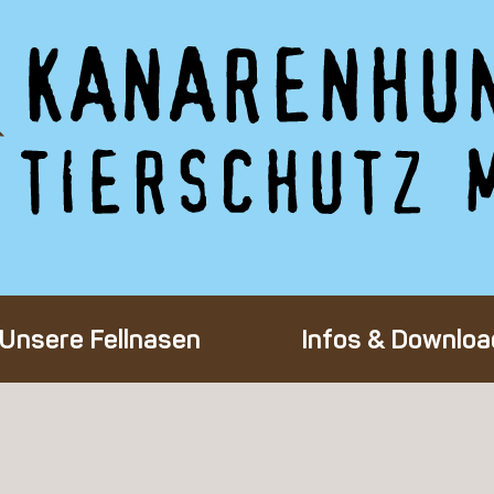
Unsere Fellnasen
Infos & Downloa
Alle Hunde
Adoption eines 
Happy End
Flug-Patenscha