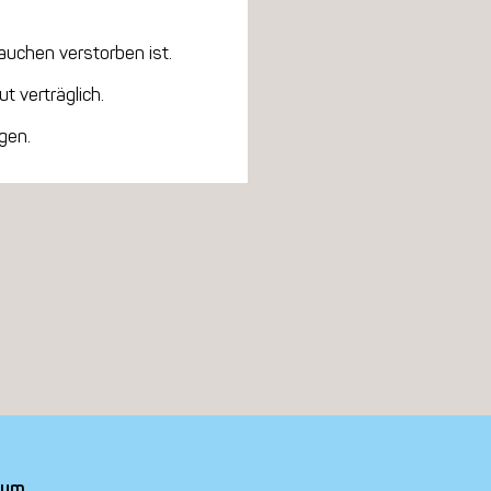
rauchen verstorben ist.
t verträglich.
gen.
sum