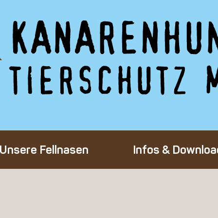
Unsere Fellnasen
Infos & Downloa
Alle Hunde
Adoption eines 
Happy End
Flug-Patenscha