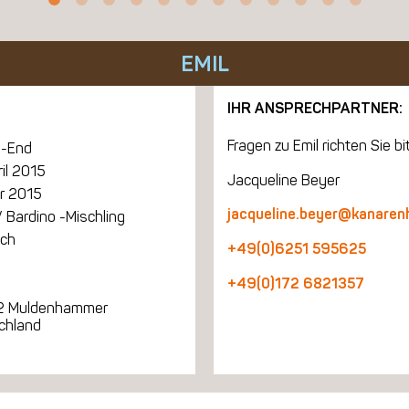
EMIL
IHR ANSPRECHPARTNER:
Fragen zu Emil richten Sie bi
-End
ril 2015
Jacqueline Beyer
r 2015
jacqueline.beyer@kanaren
 Bardino -Mischling
ich
+49(0)6251 595625
+49(0)172 6821357
2 Muldenhammer
chland