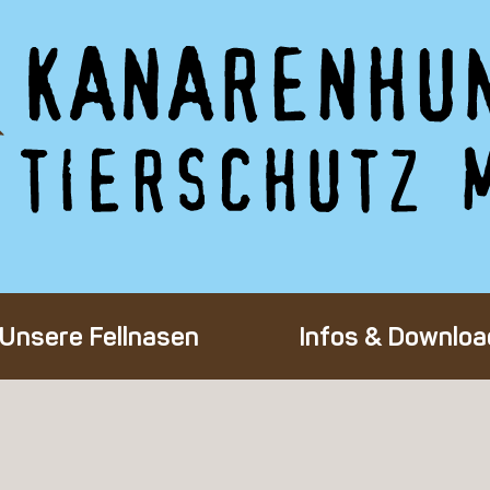
Unsere Fellnasen
Infos & Downloa
Alle Hunde
Adoption eines 
Happy End
Flug-Patenscha