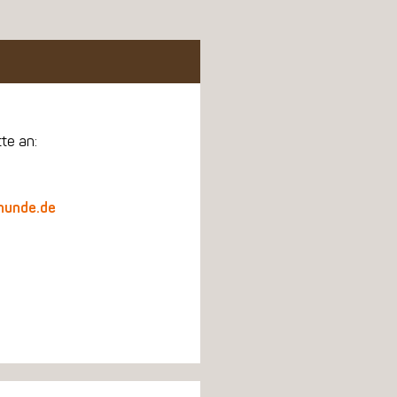
tte an:
hunde.de