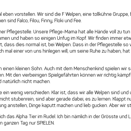
al eben vorstellen. Wir sind die F Welpen, eine tollkühne Gruppe
sind Falco, Filou, Finny, Floki und Fee.
ner Pflegestelle. Unsere Pflege-Mama hat alle Hände voll zu tun 
men und haben so einigen Unfug im Kopf. Wir finden immer et
 dass dies normal ist, bei Welpen. Dass in der Pflegestelle so v
ch mal einer von uns hinlegen will, um seine Ruhe zu haben, ha
einen kleinen Sohn. Auch mit dem Menschenkind spielen wir se
en. Mit den vierbeinigen Spielgefährten können wir richtig käm
 natürlich nicht machen.
le ein wenig verschieden. Klar ist, dass wir alle Welpen sind 
nicht stubenrein, sind aber gerade dabei, es zu lernen. Klappt 
fung anstellen, Dinge kaputt machen und lieb gucken. Aber wir ste
in ich das Alpha Tier im Rudel. Ich bin nämlich in der Grösste und
en ganzen Tag nur SPIELEN.