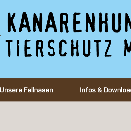
Unsere Fellnasen
Infos & Downloa
Alle Hunde
Adoption eines 
Happy End
Flug-Patenscha