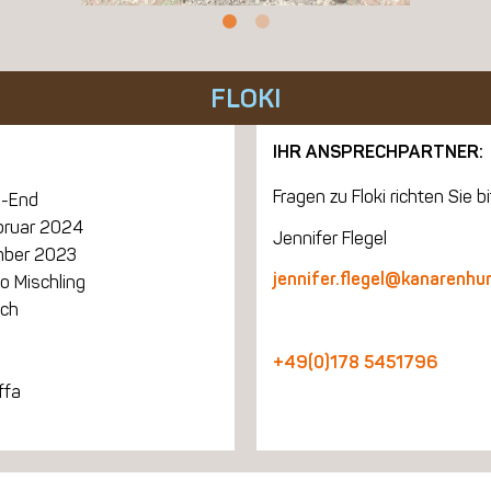
FLOKI
IHR ANSPRECHPARTNER:
Fragen zu Floki richten Sie bi
-End
ebruar 2024
Jennifer Flegel
ber 2023
jennifer.flegel@kanarenhu
o Mischling
ich
+49(0)178 5451796
ffa