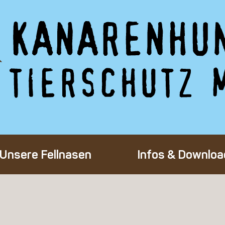
Unsere Fellnasen
Infos & Downloa
Alle Hunde
Adoption eines 
Happy End
Flug-Patenscha