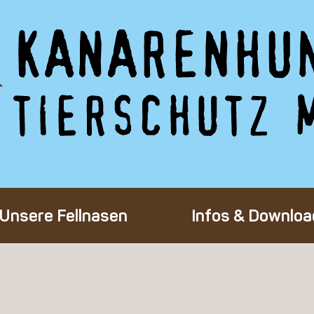
Unsere Fellnasen
Infos & Downloa
Alle Hunde
Adoption eines 
Happy End
Flug-Patenscha