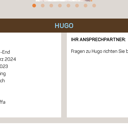
HUGO
IHR ANSPRECHPARTNER:
Fragen zu Hugo richten Sie b
-End
ärz 2024
2023
ing
ich
ffa