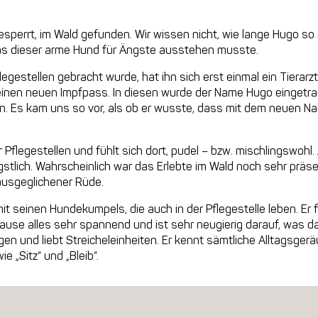
gesperrt, im Wald gefunden. Wir wissen nicht, wie lange Hugo 
was dieser arme Hund für Ängste ausstehen musste.
legestellen gebracht wurde, hat ihn sich erst einmal ein Tierar
einen neuen Impfpass. In diesen wurde der Name Hugo eingetr
n. Es kam uns so vor, als ob er wusste, dass mit dem neuen 
r Pflegestellen und fühlt sich dort, pudel – bzw. mischlingswoh
stlich. Wahrscheinlich war das Erlebte im Wald noch sehr präs
usgeglichener Rüde.
it seinen Hundekumpels, die auch in der Pflegestelle leben. Er 
se alles sehr spannend und ist sehr neugierig darauf, was da
n und liebt Streicheleinheiten. Er kennt sämtliche Alltagsge
 „Sitz“ und „Bleib“.