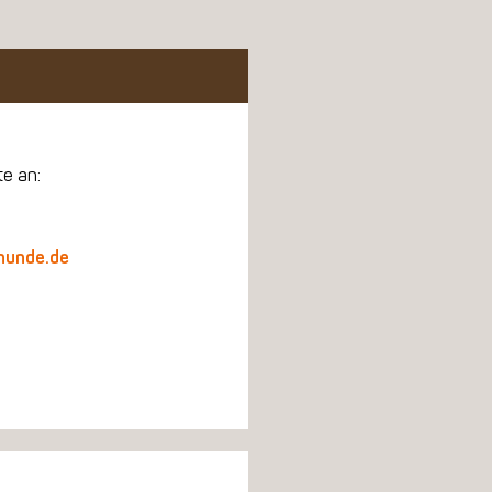
te an:
hunde.de