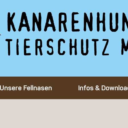
Unsere Fellnasen
Infos & Downloa
Alle Hunde
Adoption eines 
Happy End
Flug-Patenscha