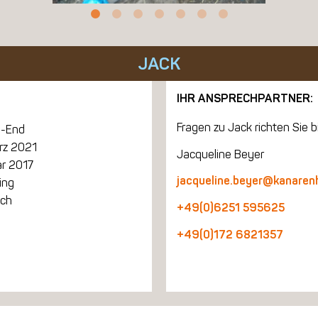
JACK
IHR ANSPRECHPARTNER:
Fragen zu Jack richten Sie bi
-End
rz 2021
Jacqueline Beyer
ar 2017
jacqueline.beyer@kanaren
ing
ich
+49(0)6251 595625
+49(0)172 6821357