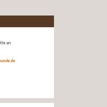
tte an:
hunde.de