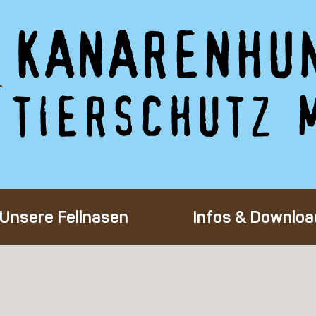
Unsere Fellnasen
Infos & Downloa
Alle Hunde
Adoption eines 
Happy End
Flug-Patenscha