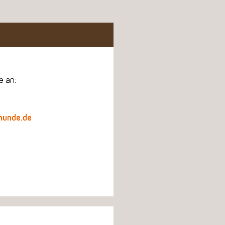
e an:
hunde.de