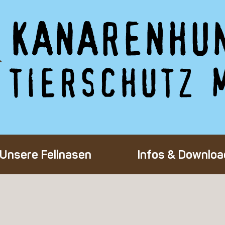
Unsere Fellnasen
Infos & Downloa
Alle Hunde
Adoption eines 
Happy End
Flug-Patenscha