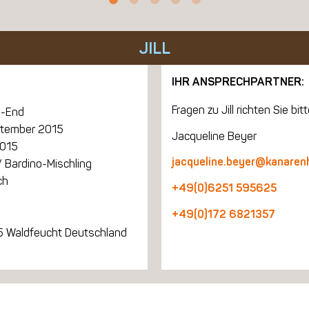
JILL
IHR ANSPRECHPARTNER:
Fragen zu Jill richten Sie bitt
-End
ptember 2015
Jacqueline Beyer
2015
jacqueline.beyer@kanaren
 Bardino-Mischling
ch
+49(0)6251 595625
+49(0)172 6821357
 Waldfeucht Deutschland