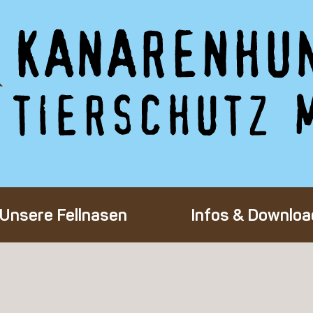
Unsere Fellnasen
Infos & Downloa
Alle Hunde
Adoption eines 
Happy End
Flug-Patenscha