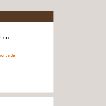
te an:
hunde.de