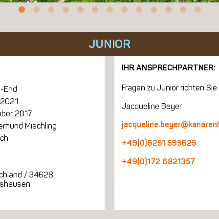
JUNIOR
IHR ANSPRECHPARTNER:
Fragen zu Junior richten Sie 
-End
 2021
Jacqueline Beyer
ber 2017
jacqueline.beyer@kanaren
erhund Mischling
ich
+49(0)6251 595625
+49(0)172 6821357
chland / 34628
ngshausen