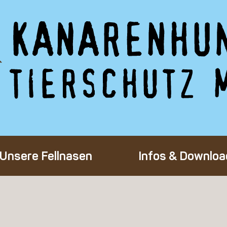
Unsere Fellnasen
Infos & Downloa
Alle Hunde
Adoption eines 
Happy End
Flug-Patenscha