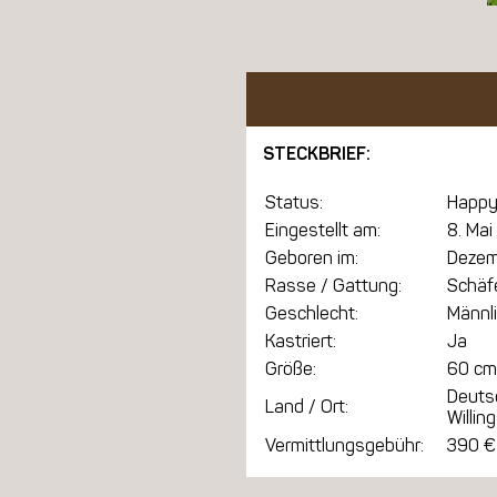
STECKBRIEF:
Status:
Happy
Eingestellt am:
8. Mai
Geboren im:
Dezem
Rasse / Gattung:
Schäf
Geschlecht:
Männl
Kastriert:
Ja
Größe:
60 cm
Deuts
Land / Ort:
Willi
Vermittlungsgebühr:
390 €