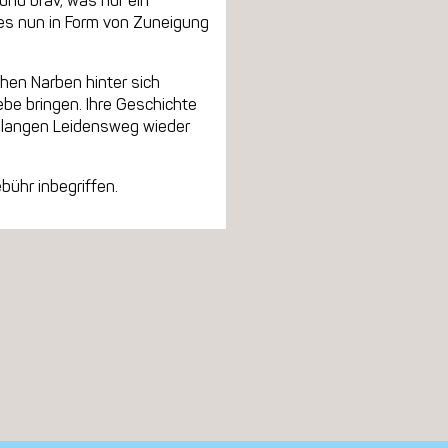
 und brav, was nur ein
t es nun in Form von Zuneigung
chen Narben hinter sich
ebe bringen. Ihre Geschichte
em langen Leidensweg wieder
bühr inbegriffen.