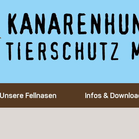
Unsere Fellnasen
Infos & Downloa
Alle Hunde
Adoption eines 
Happy End
Flug-Patenscha