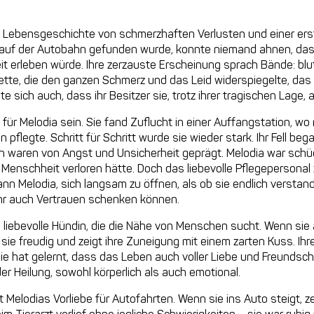
en Lebensgeschichte von schmerzhaften Verlusten und einer erst
tzt auf der Autobahn gefunden wurde, konnte niemand ahnen, das
t erleben würde. Ihre zerzauste Erscheinung sprach Bände: blu
tte, die den ganzen Schmerz und das Leid widerspiegelte, da
e sich auch, dass ihr Besitzer sie, trotz ihrer tragischen Lage,
 für Melodia sein. Sie fand Zuflucht in einer Auffangstation, w
 pflegte. Schritt für Schritt wurde sie wieder stark. Ihr Fell b
en waren von Angst und Unsicherheit geprägt. Melodia war schüc
Menschheit verloren hätte. Doch das liebevolle Pflegepersonal z
n Melodia, sich langsam zu öffnen, als ob sie endlich verstan
 ihr auch Vertrauen schenken können.
, liebevolle Hündin, die die Nähe von Menschen sucht. Wenn sie 
sie freudig und zeigt ihre Zuneigung mit einem zarten Kuss. Ih
ie hat gelernt, dass das Leben auch voller Liebe und Freundscha
der Heilung, sowohl körperlich als auch emotional.
elodias Vorliebe für Autofahrten. Wenn sie ins Auto steigt, zei