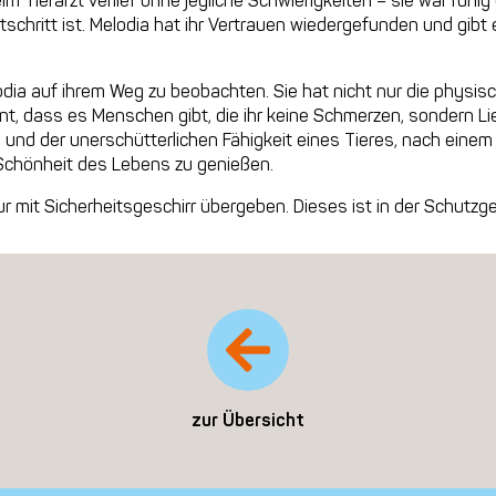
m Tierarzt verlief ohne jegliche Schwierigkeiten – sie war ruhig
rtschritt ist. Melodia hat ihr Vertrauen wiedergefunden und gib
odia auf ihrem Weg zu beobachten. Sie hat nicht nur die physis
t, dass es Menschen gibt, die ihr keine Schmerzen, sondern Li
g und der unerschütterlichen Fähigkeit eines Tieres, nach ein
Schönheit des Lebens zu genießen.
 mit Sicherheitsgeschirr übergeben. Dieses ist in der Schutzge
zur Übersicht