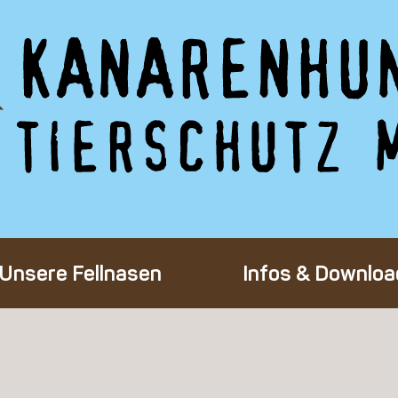
Unsere Fellnasen
Infos & Downloa
Alle Hunde
Adoption eines 
Happy End
Flug-Patenscha