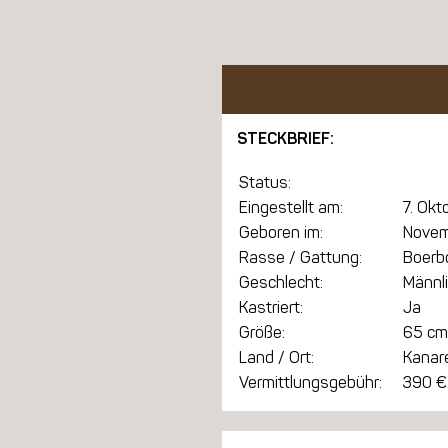
STECKBRIEF:
Status:
Eingestellt am:
7. Okt
Geboren im:
Novem
Rasse / Gattung:
Boerbo
Geschlecht:
Männl
Kastriert:
Ja
Größe:
65 cm
Land / Ort:
Kanar
Vermittlungsgebühr:
390 €