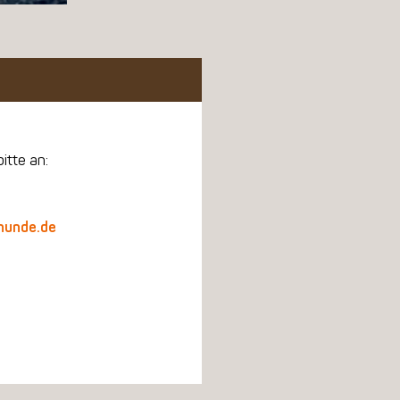
itte an:
hunde.de