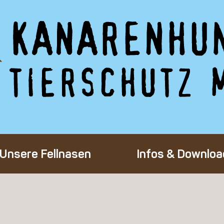
Unsere Fellnasen
Infos & Downloa
Alle Hunde
Adoption eines 
Happy End
Flug-Patenscha