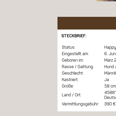
STECKBRIEF:
Status:
Happy
Eingestellt am:
6. Jun
Geboren im:
März 
Rasse / Gattung:
Hund /
Geschlecht:
Männl
Kastriert:
Ja
Größe:
58 cm
45881
Land / Ort:
Deuts
Vermittlungsgebühr:
390 €