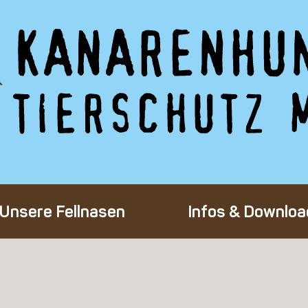
Unsere Fellnasen
Infos & Downloa
Alle Hunde
Adoption eines 
Happy End
Flug-Patenscha