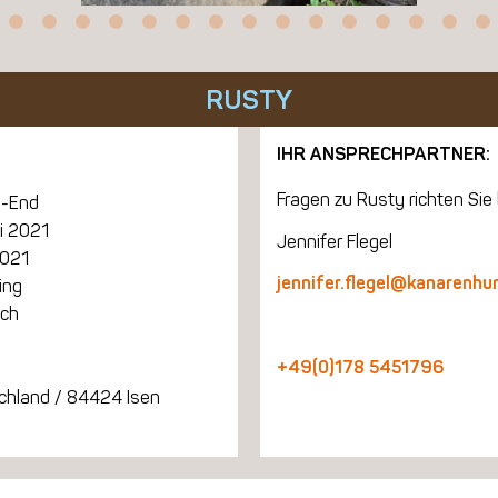
RUSTY
IHR ANSPRECHPARTNER:
Fragen zu Rusty richten Sie 
-End
li 2021
Jennifer Flegel
2021
jennifer.flegel@kanarenhu
ing
ich
+49(0)178 5451796
chland / 84424 Isen