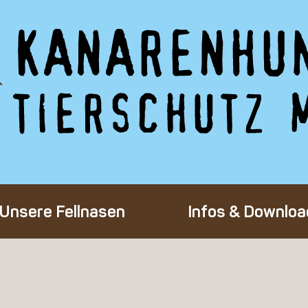
Unsere Fellnasen
Infos & Downloa
Alle Hunde
Adoption eines 
Happy End
Flug-Patenscha