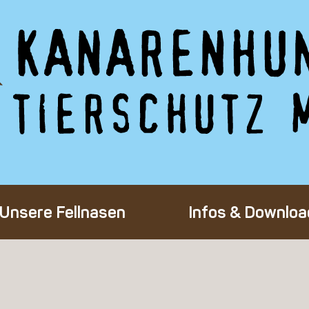
Unsere Fellnasen
Infos & Downloa
Alle Hunde
Adoption eines 
Happy End
Flug-Patenscha