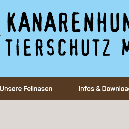
Unsere Fellnasen
Infos & Downloa
Alle Hunde
Adoption eines 
Happy End
Flug-Patenscha