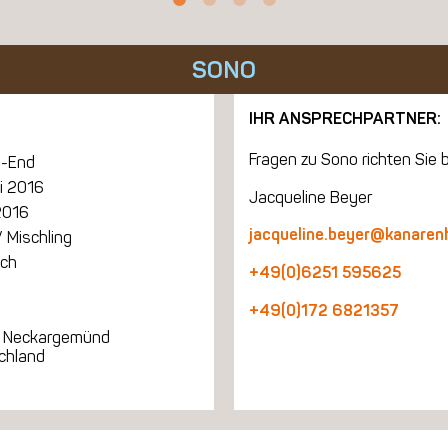
SONO
IHR ANSPRECHPARTNER:
Fragen zu Sono richten Sie b
-End
li 2016
Jacqueline Beyer
2016
jacqueline.beyer@kanaren
 Mischling
ich
+49(0)6251 595625
+49(0)172 6821357
 Neckargemünd
chland