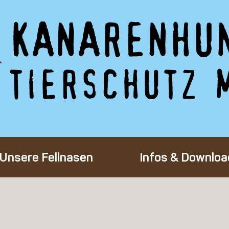
Unsere Fellnasen
Infos & Downloa
Alle Hunde
Adoption eines 
Happy End
Flug-Patenscha