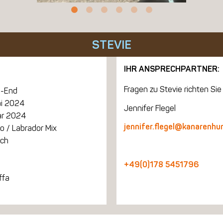
STEVIE
IHR ANSPRECHPARTNER:
Fragen zu Stevie richten Sie 
-End
ai 2024
Jennifer Flegel
ar 2024
jennifer.flegel@kanarenhu
o / Labrador Mix
ich
+49(0)178 5451796
ffa