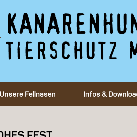
Unsere Fellnasen
Infos & Downloa
Alle Hunde
Adoption eines 
Happy End
Flug-Patenscha
OHES FEST